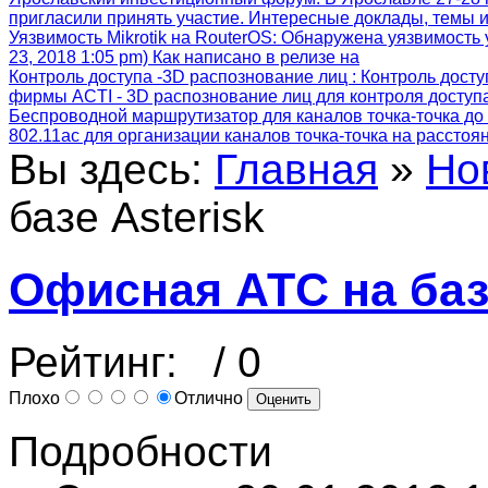
пригласили принять участие. Интересные доклады, темы и
Уязвимость Mikrotik на RouterOS
: Обнаружена уязвимость 
23, 2018 1:05 pm) Как написано в релизе на
Контроль доступа -3D распознование лиц
: Контроль дост
фирмы ACTI - 3D распознование лиц для контроля досту
Беспроводной маршрутизатор для каналов точка-точка до 
802.11ac для организации каналов точка-точка на расстоя
Вы здесь:
Главная
»
Но
базе Asterisk
Офисная АТС на базе
Рейтинг:
/ 0
Плохо
Отлично
Подробности