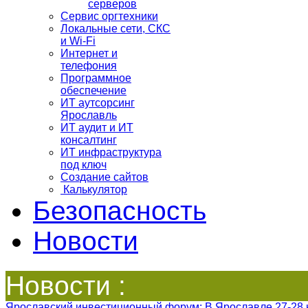
серверов
Сервис оргтехники
Локальные сети, СКС
и Wi-Fi
Интернет и
телефония
Программное
обеспечение
ИТ аутсорсинг
Ярославль
ИТ аудит и ИТ
консалтинг
ИТ инфраструктура
под ключ
Создание сайтов
Калькулятор
Безопасность
Новости
Новости :
Ярославский инвестиционный форум
: В Ярославле 27-28