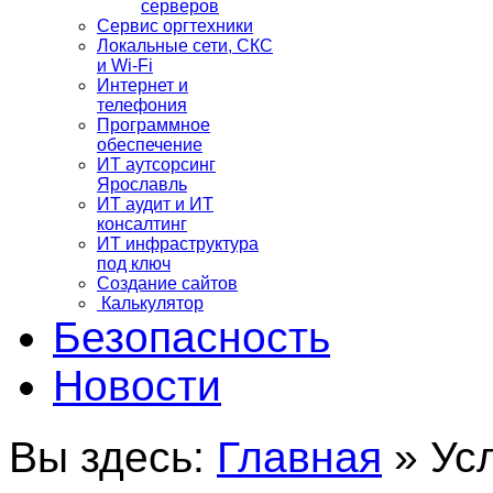
серверов
Сервис оргтехники
Локальные сети, СКС
и Wi-Fi
Интернет и
телефония
Программное
обеспечение
ИТ аутсорсинг
Ярославль
ИТ аудит и ИТ
консалтинг
ИТ инфраструктура
под ключ
Создание сайтов
Калькулятор
Безопасность
Новости
Вы здесь:
Главная
»
Ус