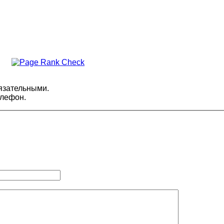
язательными.
елефон.