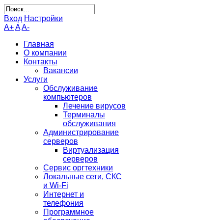
Вход
Настройки
A+
A
A-
Главная
О компании
Контакты
Вакансии
Услуги
Обслуживание
компьютеров
Лечение вирусов
Терминалы
обслуживания
Администрирование
серверов
Виртуализация
серверов
Сервис оргтехники
Локальные сети, СКС
и Wi-Fi
Интернет и
телефония
Программное