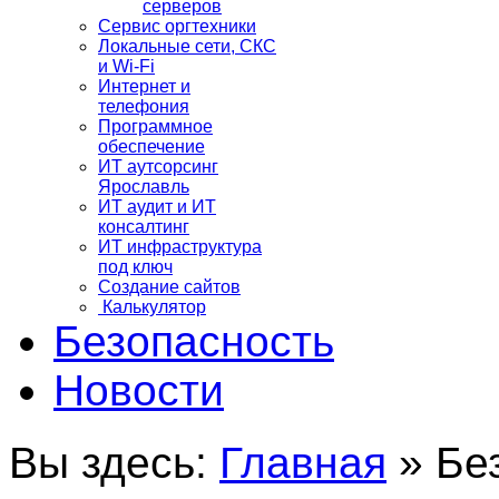
серверов
Сервис оргтехники
Локальные сети, СКС
и Wi-Fi
Интернет и
телефония
Программное
обеспечение
ИТ аутсорсинг
Ярославль
ИТ аудит и ИТ
консалтинг
ИТ инфраструктура
под ключ
Создание сайтов
Калькулятор
Безопасность
Новости
Вы здесь:
Главная
»
Бе