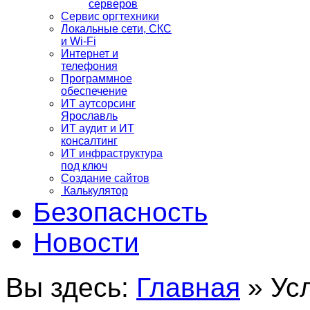
серверов
Сервис оргтехники
Локальные сети, СКС
и Wi-Fi
Интернет и
телефония
Программное
обеспечение
ИТ аутсорсинг
Ярославль
ИТ аудит и ИТ
консалтинг
ИТ инфраструктура
под ключ
Создание сайтов
Калькулятор
Безопасность
Новости
Вы здесь:
Главная
»
Ус