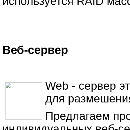
используется RAID мас
Веб-сервер
Web - сервер э
для размешения
Предлагаем про
индивидуальных веб-се