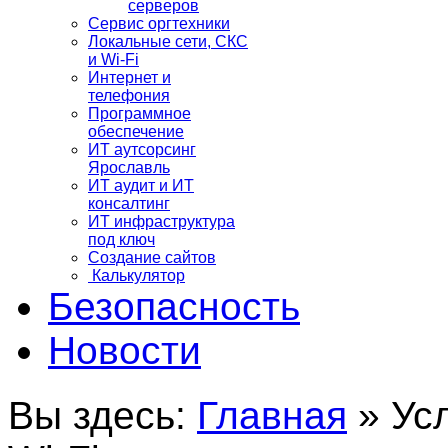
серверов
Сервис оргтехники
Локальные сети, СКС
и Wi-Fi
Интернет и
телефония
Программное
обеспечение
ИТ аутсорсинг
Ярославль
ИТ аудит и ИТ
консалтинг
ИТ инфраструктура
под ключ
Создание сайтов
Калькулятор
Безопасность
Новости
Вы здесь:
Главная
»
Ус